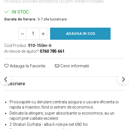
Produsul se poate achizitiona (si) prin Unitate Protejata.
IN STOC
Durata de livrare:
5-7 zile lucratoare
ADAUGA IN COS
Cod Produs:
910-150m-6
Ai nevoie de ajutor?
0760 785 661
Adauga la Favorite
Cere informatii
Descriere
Prosoapele cu derulare centrala asigura o uscare eficienta si
rapida a mainilor, fiind si extrem de economice.
Delicate la atingere, super absorbante si economice, au un
raport pret-calitate excelent.
2 Straturi Gofrata - alba 6 role pe set 680 foi