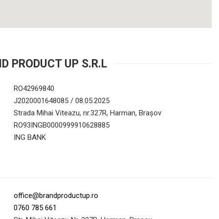
ND PRODUCT UP S.R.L
RO42969840
J2020001648085 / 08.05.2025
Strada Mihai Viteazu, nr.327R, Harman, Brașov
RO93INGB0000999910628885
ING BANK
office@brandproductup.ro
0760 785 661