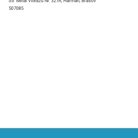
Str. Mihai Viteazu Nr. 327R, Harman, Brasov
507085