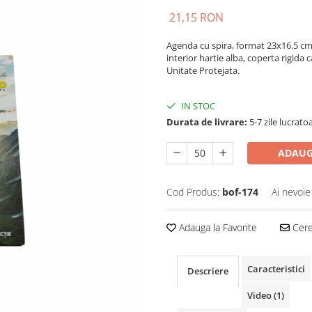
21,15 RON
Agenda cu spira, format 23x16.5 cm, 
interior hartie alba, coperta rigida 
Unitate Protejata.
IN STOC
Durata de livrare:
5-7 zile lucrato
ADAUG
Cod Produs:
bof-174
Ai nevoie
Adauga la Favorite
Cere 
Caracteristici
Descriere
Video
(1)