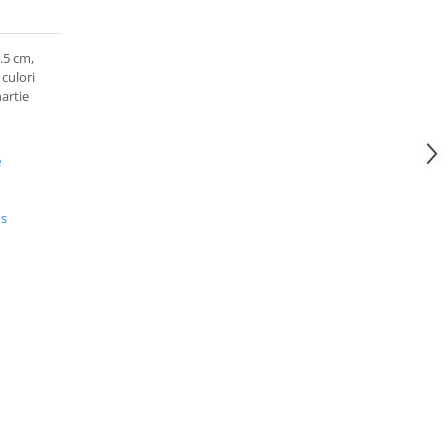
.5 cm,
 culori
hartie
e
us