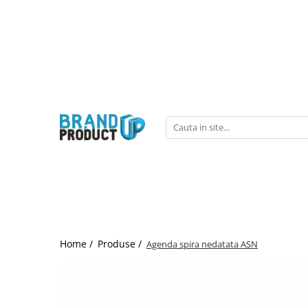
Produse
Agende, calendare si plannere
Birotica si Papetarie
Consumabile din hartie
Hartie copiator si imprimanta
Produse personalizate
Formulare tipizate
Saci menajeri
Home /
Produse /
Agenda spira nedatata ASN