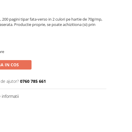
200 pagini tipar fata-verso in 2 culori pe hartie de 70g/mp,
caserata. Productie proprie, se poate achizitiona (si) prin
are
A IN COS
 de ajutor?
0760 785 661
informatii