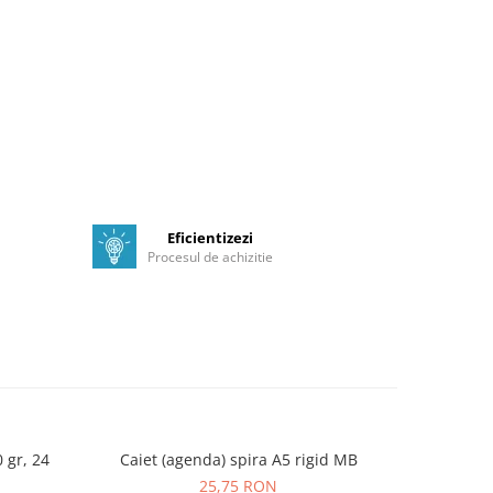
Eficientizezi
Procesul de achizitie
0 gr, 24
Caiet (agenda) spira A5 rigid MB
Cearceaf 
25,75 RON