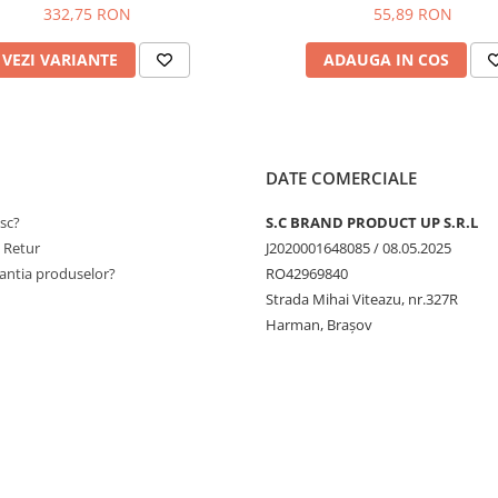
332,75 RON
55,89 RON
VEZI VARIANTE
ADAUGA IN COS
DATE COMERCIALE
sc?
S.C BRAND PRODUCT UP S.R.L
e Retur
J2020001648085 / 08.05.2025
antia produselor?
RO42969840
Strada Mihai Viteazu, nr.327R
Harman, Brașov