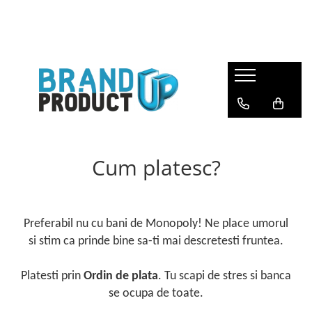
Produse
Agende, calendare si plannere
Birotica si Papetarie
Consumabile din hartie
Hartie copiator si imprimanta
Cum platesc?
Produse personalizate
Formulare tipizate
Saci menajeri
Preferabil nu cu bani de Monopoly! Ne place umorul
si stim ca prinde bine sa-ti mai descretesti fruntea.
Platesti prin
Ordin de plata
. Tu scapi de stres si banca
se ocupa de toate.