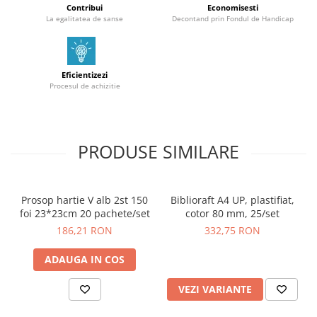
Contribui
Economisesti
La egalitatea de sanse
Decontand prin Fondul de Handicap
Eficientizezi
Procesul de achizitie
PRODUSE SIMILARE
Prosop hartie V alb 2st 150
Biblioraft A4 UP, plastifiat,
foi 23*23cm 20 pachete/set
cotor 80 mm, 25/set
186,21 RON
332,75 RON
ADAUGA IN COS
VEZI VARIANTE