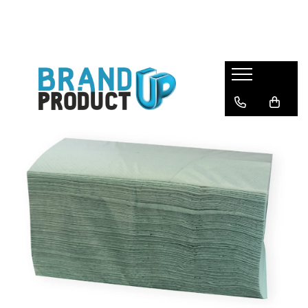
Produse
Agende, calendare si plannere
Birotica si Papetarie
Consumabile din hartie
Hartie copiator si imprimanta
Produse personalizate
Formulare tipizate
Saci menajeri