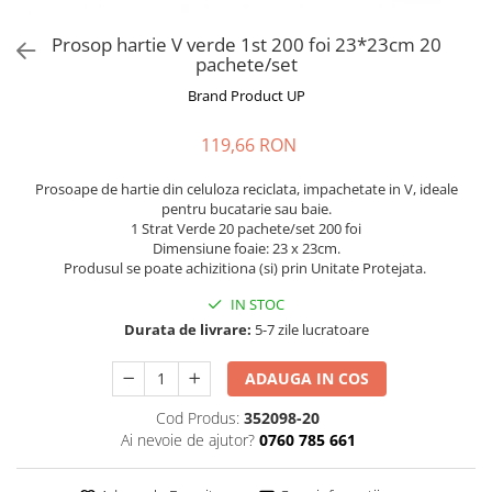
Prosop hartie V verde 1st 200 foi 23*23cm 20
pachete/set
Brand Product UP
119,66 RON
Prosoape de hartie din celuloza reciclata, impachetate in V, ideale
pentru bucatarie sau baie.
1 Strat Verde 20 pachete/set 200 foi
Dimensiune foaie: 23 x 23cm.
Produsul se poate achizitiona (si) prin Unitate Protejata.
IN STOC
Durata de livrare:
5-7 zile lucratoare
ADAUGA IN COS
Cod Produs:
352098-20
Ai nevoie de ajutor?
0760 785 661