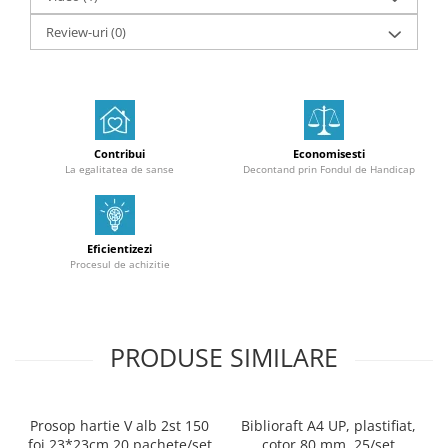
Review-uri
(0)
Contribui
Economisesti
La egalitatea de sanse
Decontand prin Fondul de Handicap
Eficientizezi
Procesul de achizitie
PRODUSE SIMILARE
Prosop hartie V alb 2st 150
Biblioraft A4 UP, plastifiat,
foi 23*23cm 20 pachete/set
cotor 80 mm, 25/set