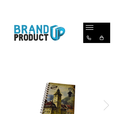
Produse
Agende, calendare si plannere
Birotica si Papetarie
Consumabile din hartie
Hartie copiator si imprimanta
Produse personalizate
Formulare tipizate
Saci menajeri