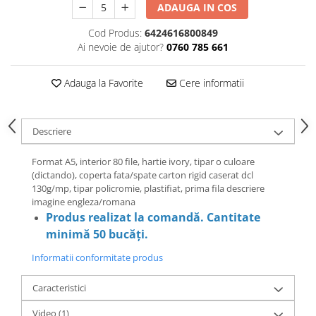
ADAUGA IN COS
Cod Produs:
6424616800849
Ai nevoie de ajutor?
0760 785 661
Adauga la Favorite
Cere informatii
Descriere
Format A5, interior 80 file, hartie ivory, tipar o culoare
(dictando), coperta fata/spate carton rigid caserat dcl
130g/mp, tipar policromie, plastifiat, prima fila descriere
imagine engleza/romana
Produs realizat la comandă. Cantitate
minimă 50 bucăți.
Informatii conformitate produs
Caracteristici
Video
(1)