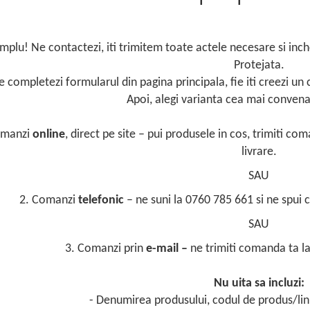
implu! Ne contactezi, iti trimitem toate actele necesare si in
Protejata.
ie completezi formularul din pagina principala, fie iti creezi u
Apoi, alegi varianta cea mai convena
omanzi
online
, direct pe site – pui produsele in cos, trimiti c
livrare.
SAU
2. Comanzi
telefonic
– ne suni la 0760 785 661 si ne spui 
SAU
3. Comanzi prin
e-mail –
ne trimiti comanda ta l
Nu uita sa incluzi:
- Denumirea produsului, codul de produs/link