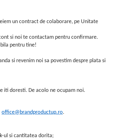
cheiem un contract de colaborare, pe Unitate
n cont si noi te contactam pentru confirmare.
bila pentru tine!
omanda si revenim noi sa povestim despre plata si
ce iti doresti. De acolo ne ocupam noi.
a
office@brandproductup.ro
.
-ul si cantitatea dorita;