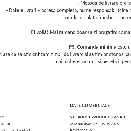
- Metoda de livrare prefe
- Datele livrari – adresa completa, nume responsabil (cine
- modul de plata (ramburs sau or
Et voilà! Mai ramane doar sa-ti pregatim comand
PS. Comanda minima este de
 asa ca sa eficientizam timpii de livrare si sa fim prietenosi c
mai multe economii si beneficii pen
DATE COMERCIALE
sc?
S.C BRAND PRODUCT UP S.R.L
e Retur
J2020001648085 / 08.05.2025
antia produselor?
RO42969840