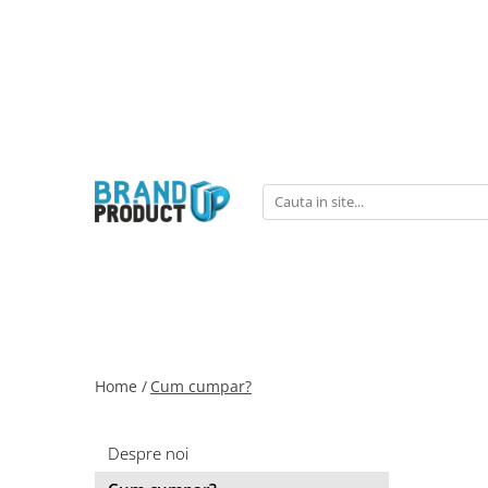
Produse
Agende, calendare si plannere
Birotica si Papetarie
Consumabile din hartie
Hartie copiator si imprimanta
Produse personalizate
Formulare tipizate
Saci menajeri
Home /
Cum cumpar?
Despre noi