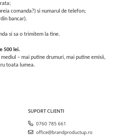
rata;
 preia comanda?) si numarul de telefon;
din bancar).
a si sa o trimitem la tine.
 500 lei.
u mediul – mai putine drumuri, mai putine emisii,
tru toata lumea.
SUPORT CLIENTI
0760 785 661
office@brandproductup.ro