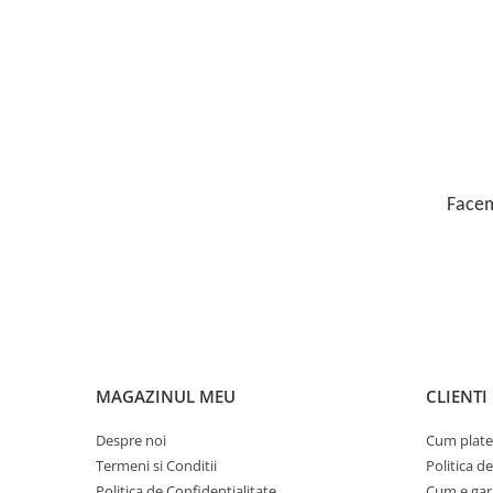
Facem
MAGAZINUL MEU
CLIENTI
Despre noi
Cum plate
Termeni si Conditii
Politica d
Politica de Confidentialitate
Cum e gar