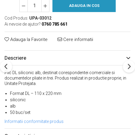
ADAUGA IN COS
Cod Produs:
UPA-03012
Ai nevoie de ajutor?
0760 785 661
Adauga la Favorite
Cere informatii
Descriere
Plic DL siliconic alb, destinat corespondentei comerciale si
documentelor pliate in trei. Produs realizat in productie proprie, in
Unitate Protejata.
Format DL – 110 x 220 mm
siliconic
alb
50 buc/set
Informatii conformitate produs