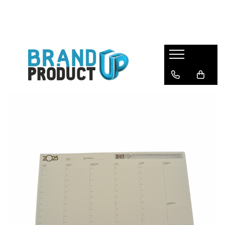
Produse
Agende, calendare si plannere
Birotica si Papetarie
Consumabile din hartie
Hartie copiator si imprimanta
Produse personalizate
Formulare tipizate
Saci menajeri