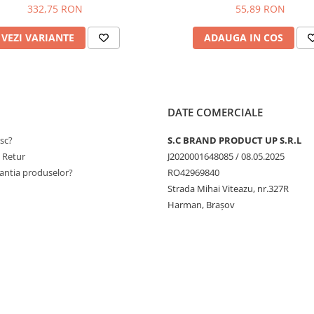
332,75 RON
55,89 RON
VEZI VARIANTE
ADAUGA IN COS
DATE COMERCIALE
sc?
S.C BRAND PRODUCT UP S.R.L
e Retur
J2020001648085 / 08.05.2025
antia produselor?
RO42969840
Strada Mihai Viteazu, nr.327R
Harman, Brașov