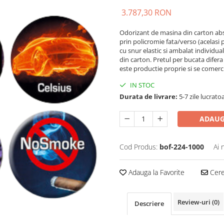
3.787,30 RON
Odorizant de masina din carton ab
prin policromie fata/verso (acelasi p
cu snur elastic si ambalat individua
din carton. Pretul per bucata difera i
este productie proprie si se comerci
IN STOC
Durata de livrare:
5-7 zile lucrato
ADAUG
Cod Produs:
bof-224-1000
Ai 
Adauga la Favorite
Cere 
Review-uri
(0)
Descriere