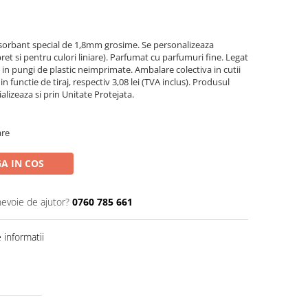
sorbant special de 1,8mm grosime. Se personalizeaza
ret si pentru culori liniare). Parfumat cu parfumuri fine. Legat
l in pungi de plastic neimprimate. Ambalare colectiva in cutii
n functie de tiraj, respectiv 3,08 lei (TVA inclus). Produsul
alizeaza si prin Unitate Protejata.
are
A IN COS
nevoie de ajutor?
0760 785 661
informatii