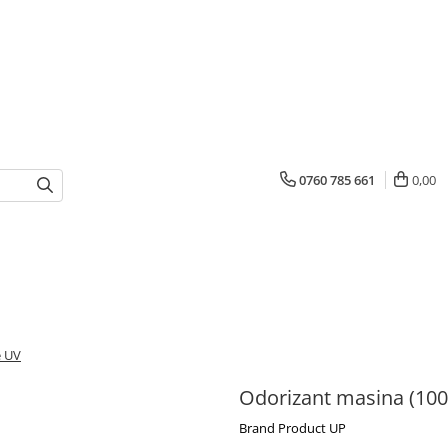
0760 785 661
0,00
e UV
Odorizant masina (100
Brand Product UP