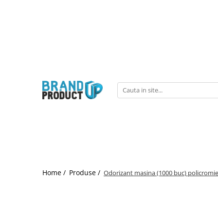
Produse
Agende, calendare si plannere
Birotica si Papetarie
Consumabile din hartie
Hartie copiator si imprimanta
Produse personalizate
Formulare tipizate
Saci menajeri
Home /
Produse /
Odorizant masina (1000 buc) policromi