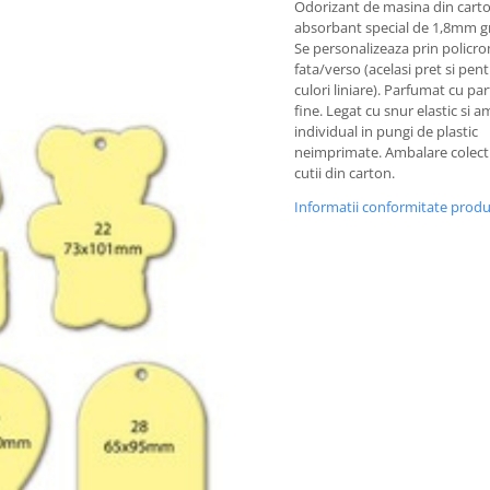
Odorizant de masina din cart
absorbant special de 1,8mm g
Se personalizeaza prin policr
fata/verso (acelasi pret si pen
culori liniare). Parfumat cu pa
fine. Legat cu snur elastic si 
individual in pungi de plastic
neimprimate. Ambalare colecti
cutii din carton.
Informatii conformitate prod