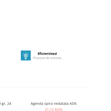
Eficientizezi
Procesul de achizitie
0 gr, 24
Agenda spira nedatata ASN
Caiet 
21,15 RON