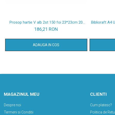
Prosop hartie V alb 2st 150 foi 23*23cm 20
Biblioraft A4 
pachete/set
186,21 RON
ADAUGA IN COS
MAGAZINUL MEU
CLIENTI
Despre noi
Cum platesc?
Termeni si Conditii
Politica de Retu