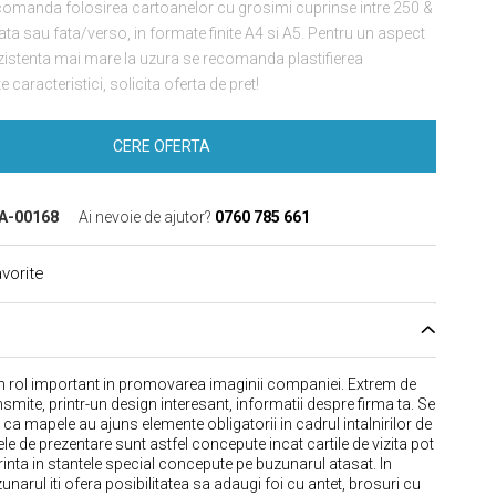
recomanda folosirea cartoanelor cu grosimi cuprinse intre 250 &
ata sau fata/verso, in formate finite A4 si A5. Pentru un aspect
ezistenta mai mare la uzura se recomanda plastifierea
 caracteristici, solicita oferta de pret!
CERE OFERTA
A-00168
Ai nevoie de ajutor?
0760 785 661
vorite
 rol important in promovarea imaginii companiei. Extrem de
nsmite, printr-un design interesant, informatii despre firma ta. Se
ca mapele au ajuns elemente obligatorii in cadrul intalnirilor de
e de prezentare sunt astfel concepute incat cartile de vizita pot
rinta in stantele special concepute pe buzunarul atasat. In
unarul iti ofera posibilitatea sa adaugi foi cu antet, brosuri cu