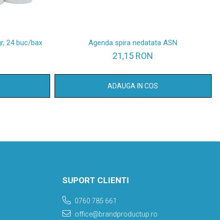
gr, 24 buc/bax
Agenda spira nedatata ASN
21,15 RON
ADAUGA IN COS
SUPORT CLIENTI
0760 785 661
office@brandproductup.ro