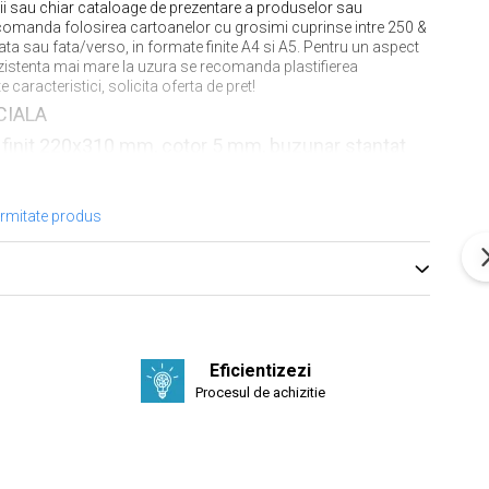
ii sau chiar cataloage de prezentare a produselor sau
recomanda folosirea cartoanelor cu grosimi cuprinse intre 250 &
ata sau fata/verso, in formate finite A4 si A5. Pentru un aspect
ezistenta mai mare la uzura se recomanda plastifierea
 caracteristici, solicita oferta de pret!
CIALA
finit 220x310 mm, cotor 5 mm, buzunar stantat
arte de vizita, carton DCL 300g/mp, tipar
ata
ormitate produs
UC
)
EI, 2.39* LEI/BUC + CADOU 100 CĂRŢI DE
NDARD
Eficientizezi
Procesul de achizitie