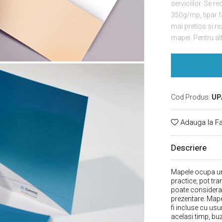
serviciilor. Se 
350g/mp, tipar f
mai pretios si r
mapei. Pentru alte
Cod Produs:
UP
Adauga la Fa
Descriere
Mapele ocupa un
practice, pot tra
poate considera 
prezentare. Mapel
fi incluse cu usu
acelasi timp, buz