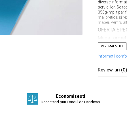
diverse informat
serviciilor. Se 
350g/mp, tipar f
mai pretios si r
mapei. Pentru alte
OFERTA SPE
Mapa format 
cu aplicare c
VEZI MAI MULT
policromie f
Informatii conf
TIRAJ 500 B
Review-uri
(0
PRET 1195 L
VIZITA STA
Economisesti
Decontand prin Fondul de Handicap