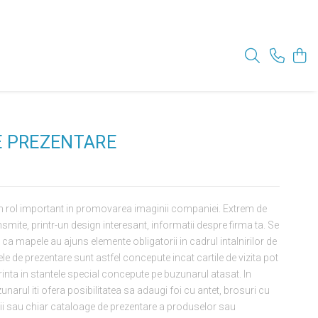
E PREZENTARE
 rol important in promovarea imaginii companiei. Extrem de
nsmite, printr-un design interesant, informatii despre firma ta. Se
ca mapele au ajuns elemente obligatorii in cadrul intalnirilor de
e de prezentare sunt astfel concepute incat cartile de vizita pot
rinta in stantele special concepute pe buzunarul atasat. In
unarul iti ofera posibilitatea sa adaugi foi cu antet, brosuri cu
ii sau chiar cataloage de prezentare a produselor sau