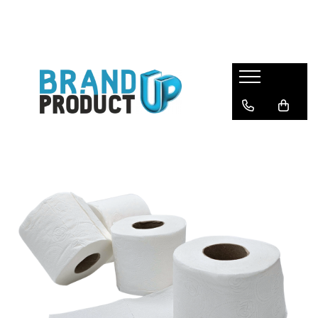
Produse
Agende, calendare si plannere
Birotica si Papetarie
Consumabile din hartie
Hartie copiator si imprimanta
Produse personalizate
Formulare tipizate
Saci menajeri