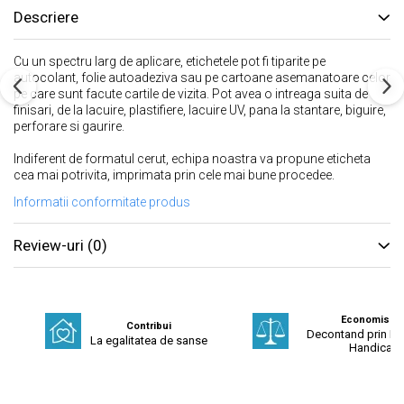
Descriere
Cu un spectru larg de aplicare, etichetele pot fi tiparite pe
autocolant, folie autoadeziva sau pe cartoane asemanatoare celor
pe care sunt facute cartile de vizita. Pot avea o intreaga suita de
finisari, de la lacuire, plastifiere, lacuire UV, pana la stantare, biguire,
perforare si gaurire.
Indiferent de formatul cerut, echipa noastra va propune eticheta
cea mai potrivita, imprimata prin cele mai bune procedee.
Informatii conformitate produs
Review-uri
(0)
Economisest
Contribui
Decontand prin Fo
La egalitatea de sanse
Handicap