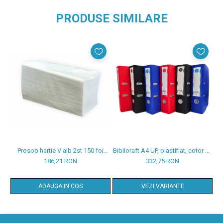
PRODUSE SIMILARE
Prosop hartie V alb 2st 150 foi
Biblioraft A4 UP, plastifiat, cotor 80
H
23*23cm 20 pachete/set
mm, 25/set
186,21 RON
332,75 RON
ADAUGA IN COS
VEZI VARIANTE