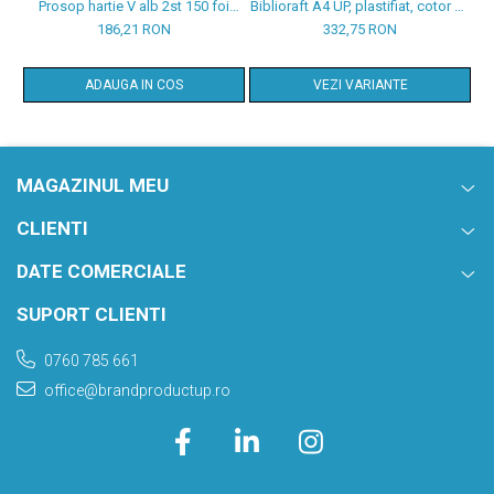
Prosop hartie V alb 2st 150 foi
Biblioraft A4 UP, plastifiat, cotor 80
H
23*23cm 20 pachete/set
mm, 25/set
186,21 RON
332,75 RON
ADAUGA IN COS
VEZI VARIANTE
MAGAZINUL MEU
CLIENTI
DATE COMERCIALE
SUPORT CLIENTI
0760 785 661
office@brandproductup.ro