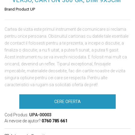
Brand Product UP
Cartea de vizita este primul instrument de comunicare si reclama
pentru orice persoana. Obisnuitul cartonas cu datele tale esentiale
de contact il folosesti pentru a te prezenta, a incepe o discutie, a
finaliza o discutie, a nu fi uitat, a putea fi sunat, a putea fi gasit.
Acest instrument nu se va invechi niciodata. E folosit mai mult ca
oricand, devenind un reflex. Tiparul exceptional, finisajele
impecabile, materialele deosebite, fac din cartile noastre de vizita
singura optiune pentru cei care se respecta. Pentru alte
caracteristici va rugam sa solicitati oferta de pret!
CERE OFERTA
Cod Produs:
UPA-00003
Ai nevoie de ajutor?
0760 785 661