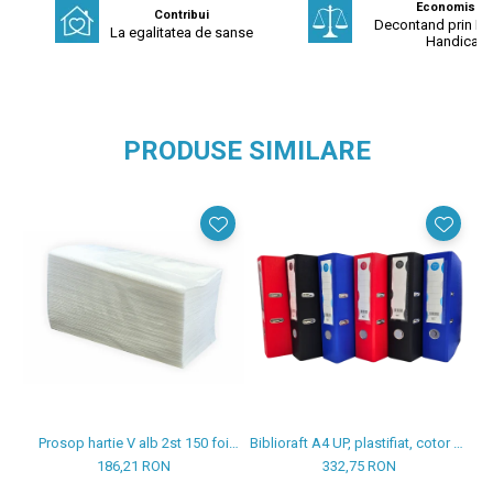
Economisest
Contribui
Decontand prin Fo
La egalitatea de sanse
Handicap
PRODUSE SIMILARE
Prosop hartie V alb 2st 150 foi
Biblioraft A4 UP, plastifiat, cotor 80
H
23*23cm 20 pachete/set
mm, 25/set
186,21 RON
332,75 RON