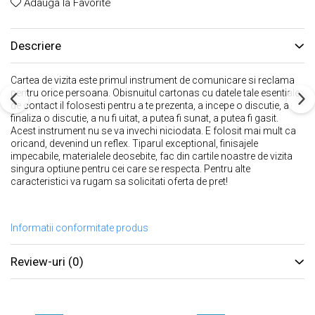
Adauga la Favorite
Descriere
Cartea de vizita este primul instrument de comunicare si reclama
pentru orice persoana. Obisnuitul cartonas cu datele tale esentiale
de contact il folosesti pentru a te prezenta, a incepe o discutie, a
finaliza o discutie, a nu fi uitat, a putea fi sunat, a putea fi gasit.
Acest instrument nu se va invechi niciodata. E folosit mai mult ca
oricand, devenind un reflex. Tiparul exceptional, finisajele
impecabile, materialele deosebite, fac din cartile noastre de vizita
singura optiune pentru cei care se respecta. Pentru alte
caracteristici va rugam sa solicitati oferta de pret!
Informatii conformitate produs
Review-uri
(0)