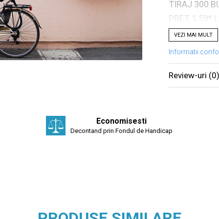
TIRAJ 300 B
PREŢ 1.59* L
VEZI MAI MULT
Informatii conf
Review-uri
(0
Economisesti
Decontand prin Fondul de Handicap
PRODUSE SIMILARE