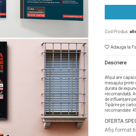
Cod Produs:
afi
Adauga la Fa
Descriere
Afişul are capaci
mesajului printr-
durata de expune
recomandată. Avan
de influenţare p
Tipărire pe cart
recomandate: 
OFERTA SPE
Afiş format 