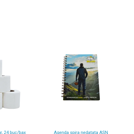
gr, 24 buc/bax
Agenda spira nedatata ASN