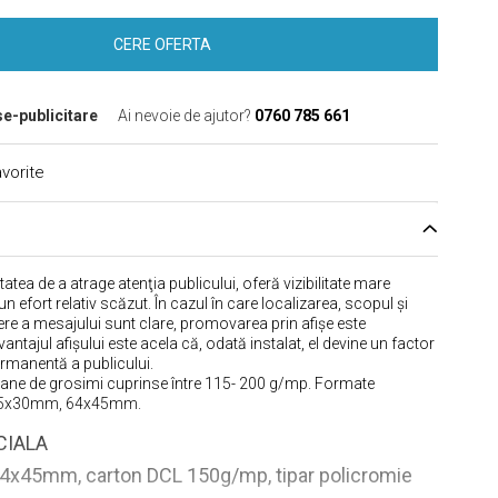
CERE OFERTA
se-publicitare
Ai nevoie de ajutor?
0760 785 661
vorite
tatea de a atrage atenţia publicului, oferă vizibilitate mare
un efort relativ scăzut. În cazul în care localizarea, scopul şi
re a mesajului sunt clare, promovarea prin afişe este
tajul afişului este acela că, odată instalat, el devine un factor
ermanentă a publicului.
oane de grosimi cuprinse între 115- 200 g/mp. Formate
45x30mm, 64x45mm.
CIALA
64x45mm, carton DCL 150g/mp, tipar policromie