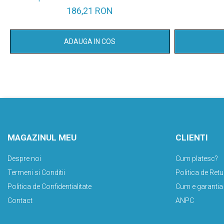
pachete/set
186,21 RON
ADAUGA IN COS
MAGAZINUL MEU
CLIENTI
Despre noi
Cum platesc?
Termeni si Conditii
Politica de Retu
Politica de Confidentialitate
Cum e garantia
Contact
ANPC