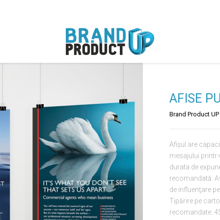
AFISE P
Brand Product UP
Afişul are capaci
mesajului printr-
durata de expune
recomandată. Avan
de influenţare p
Tipărire pe cart
recomandate: 