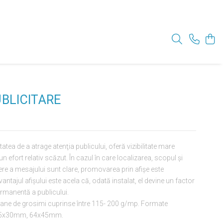
UBLICITARE
tatea de a atrage atenţia publicului, oferă vizibilitate mare
un efort relativ scăzut. În cazul în care localizarea, scopul şi
re a mesajului sunt clare, promovarea prin afişe este
tajul afişului este acela că, odată instalat, el devine un factor
ermanentă a publicului.
oane de grosimi cuprinse între 115- 200 g/mp. Formate
45x30mm, 64x45mm.