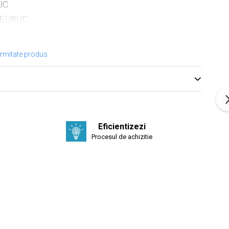
UC
EI/BUC.
ormitate produs
)
Eficientizezi
Procesul de achizitie