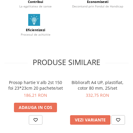
Contribui
Economisesti
La egalitatea de sanse
Decontand prin Fondul de Handicap
Eficientizezi
Procesul de achizitie
PRODUSE SIMILARE
Prosop hartie V alb 2st 150
Biblioraft A4 UP, plastifiat,
foi 23*23cm 20 pachete/set
cotor 80 mm, 25/set
186,21 RON
332,75 RON
ADAUGA IN COS
VEZI VARIANTE