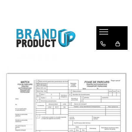
Produse
Agende, calendare si plannere
Birotica si Papetarie
Consumabile din hartie
Hartie copiator si imprimanta
Produse personalizate
Formulare tipizate
Saci menajeri