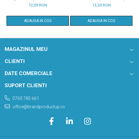
A6, 100 file, print f/v
autocopiativ
12,09 RON
13,30 RON
ADAUGA IN COS
ADAUGA IN COS
MAGAZINUL MEU
CLIENTI
DATE COMERCIALE
SUPORT CLIENTI
0760 785 661
office@brandproductup.ro