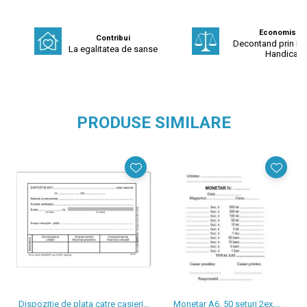
Economisest
Contribui
Decontand prin Fo
La egalitatea de sanse
Handicap
PRODUSE SIMILARE
Dispozitie de plata catre casierie
Monetar A6, 50 seturi 2ex,
Av