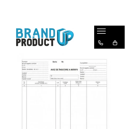
Produse
Agende, calendare si plannere
Birotica si Papetarie
Consumabile din hartie
Hartie copiator si imprimanta
Produse personalizate
Formulare tipizate
Saci menajeri