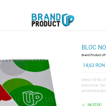
BLOC NO
Brand Product UP
14,63 RON
Interior 50 file,
policromie / lac
producție proprie
IN STOC