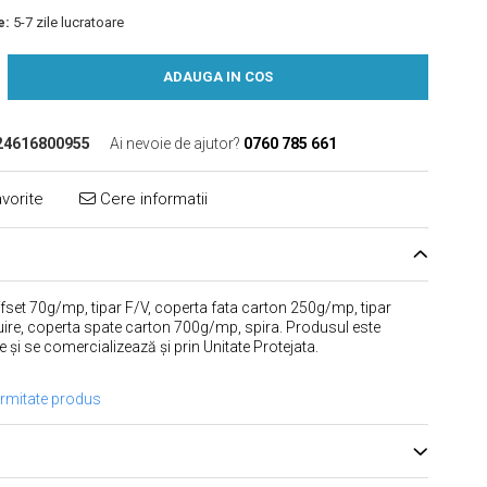
e:
5-7 zile lucratoare
ADAUGA IN COS
24616800955
Ai nevoie de ajutor?
0760 785 661
vorite
Cere informatii
 offset 70g/mp, tipar F/V, coperta fata carton 250g/mp, tipar
uire, coperta spate carton 700g/mp, spira. Produsul este
 și se comercializează și prin Unitate Protejata.
ormitate produs