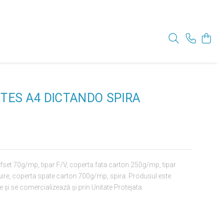
TES A4 DICTANDO SPIRA
 offset 70g/mp, tipar F/V, coperta fata carton 250g/mp, tipar
uire, coperta spate carton 700g/mp, spira. Produsul este
 și se comercializează și prin Unitate Protejata.