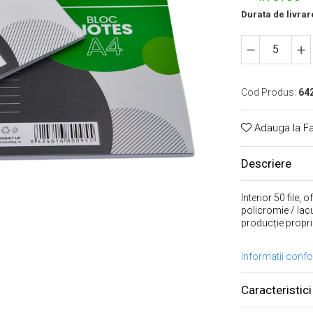
Durata de livrar
Cod Produs:
64
Adauga la Fa
Descriere
Interior 50 file,
policromie / lac
producție proprie
Informatii conf
Caracteristici