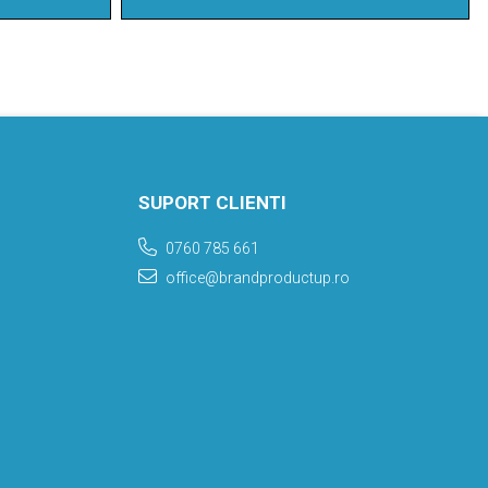
SUPORT CLIENTI
0760 785 661
office@brandproductup.ro