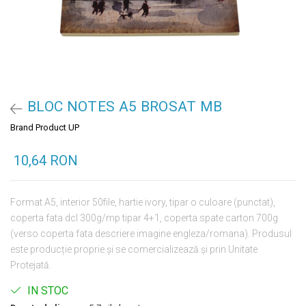
BLOC NOTES A5 BROSAT MB
Brand Product UP
10,64 RON
Format A5, interior 50file, hartie ivory, tipar o culoare (punctat),
coperta fata dcl 300g/mp tipar 4+1, coperta spate carton 700g
(verso coperta fata descriere imagine engleza/romana). Produsul
este producție proprie și se comercializează și prin Unitate
Protejată.
IN STOC