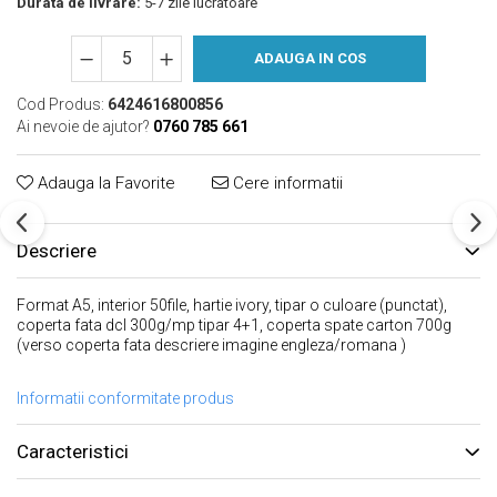
Durata de livrare:
5-7 zile lucratoare
ADAUGA IN COS
Cod Produs:
6424616800856
Ai nevoie de ajutor?
0760 785 661
Adauga la Favorite
Cere informatii
Descriere
Format A5, interior 50file, hartie ivory, tipar o culoare (punctat),
coperta fata dcl 300g/mp tipar 4+1, coperta spate carton 700g
(verso coperta fata descriere imagine engleza/romana )
Informatii conformitate produs
Caracteristici