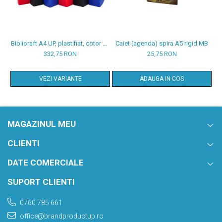
Biblioraft A4 UP, plastifiat, cotor 80
Caiet (agenda) spira A5 rigid MB
mm, 25/set
332,75 RON
25,75 RON
VEZI VARIANTE
ADAUGA IN COS
MAGAZINUL MEU
CLIENTI
DATE COMERCIALE
SUPORT CLIENTI
0760 785 661
office@brandproductup.ro