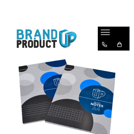
Produse
Agende, calendare si plannere
Birotica si Papetarie
Consumabile din hartie
Hartie copiator si imprimanta
Produse personalizate
Formulare tipizate
Saci menajeri