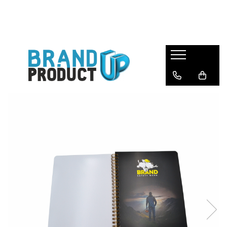
Produse
Agende, calendare si plannere
Birotica si Papetarie
Consumabile din hartie
Hartie copiator si imprimanta
Produse personalizate
Formulare tipizate
Saci menajeri