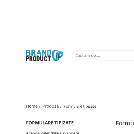
Produse
Agende, calendare si plannere
Birotica si Papetarie
Consumabile din hartie
Hartie copiator si imprimanta
Produse personalizate
Formulare tipizate
Saci menajeri
Home /
Produse /
Formulare tipizate
Formul
FORMULARE TIPIZATE
Agende, calendare si plannere