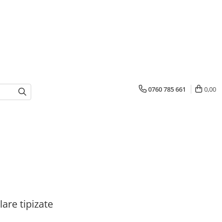
0760 785 661
0,00
are tipizate