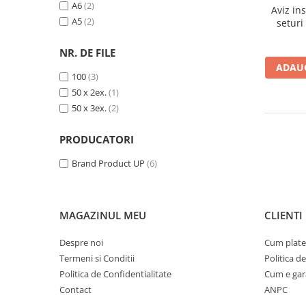
A6
(2)
Aviz in
A5
(2)
seturi
NR. DE FILE
ADAUG
100
(3)
50 x 2ex.
(1)
50 x 3ex.
(2)
PRODUCATORI
Brand Product UP
(6)
MAGAZINUL MEU
CLIENTI
Despre noi
Cum plate
Termeni si Conditii
Politica d
Politica de Confidentialitate
Cum e gar
Contact
ANPC