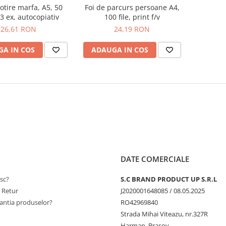
sotire marfa, A5, 50
Foi de parcurs persoane A4,
 3 ex, autocopiativ
100 file, print f/v
26,61 RON
24,19 RON
A IN COS
ADAUGA IN COS
DATE COMERCIALE
sc?
S.C BRAND PRODUCT UP S.R.L
e Retur
J2020001648085 / 08.05.2025
antia produselor?
RO42969840
Strada Mihai Viteazu, nr.327R
Harman, Brașov