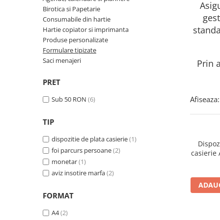
Asigu
Birotica si Papetarie
gest
Consumabile din hartie
standa
Hartie copiator si imprimanta
Produse personalizate
Formulare tipizate
Saci menajeri
Prin 
PRET
Afiseaza:
Sub 50 RON
(6)
TIP
dispozitie de plata casierie
(1)
Dispoz
foi parcurs persoane
(2)
casierie 
monetar
(1)
aviz insotire marfa
(2)
ADAUG
FORMAT
A4
(2)