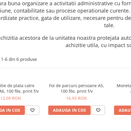
ra buna organizare a activitatii administrative cu for
iune, contabilitate sau procese operationale curente
rdizate practice, gata de utilizare, necesare pentru de
tale.
achizitia acestora de la unitatea noastra protejata auto
achizitie utila, cu impact so
1-
6
din
6
produse
itie de plata catre
Foi de parcurs persoane A5,
Monetar
A6, 100 file, print f/v
100 file, print f/v
12,09 RON
16,93 RON
A IN COS
ADAUGA IN COS
ADAU