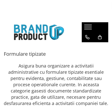
Produse
Agende, calendare si plannere
Birotica si Papetarie
Consumabile din hartie
Hartie copiator si imprimanta
Formulare tipizate
Produse personalizate
Asigura buna organizare a activitatii
Formulare tipizate
administrative cu formulare tipizate esentiale
Saci menajeri
pentru evidenta, gestiune, contabilitate sau
procese operationale curente. In aceasta
categorie gasesti documente standardizate
practice, gata de utilizare, necesare pentru
desfasurarea eficienta a activitatii companiei tale.