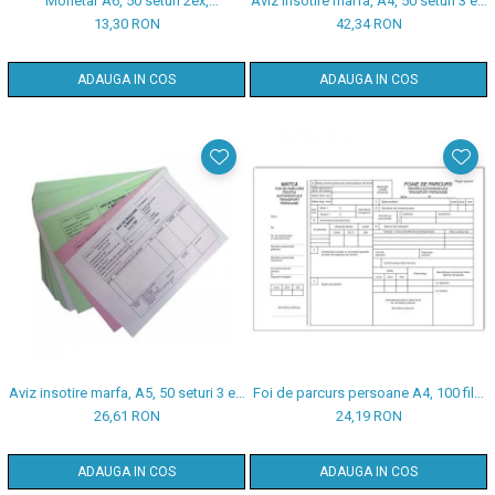
Monetar A6, 50 seturi 2ex,
Aviz insotire marfa, A4, 50 seturi 3 ex,
autocopiativ
autocopiativ
13,30 RON
42,34 RON
ADAUGA IN COS
ADAUGA IN COS
Aviz insotire marfa, A5, 50 seturi 3 ex,
Foi de parcurs persoane A4, 100 file,
autocopiativ
print f/v
26,61 RON
24,19 RON
ADAUGA IN COS
ADAUGA IN COS