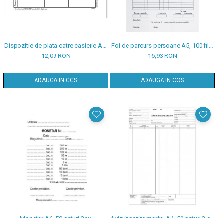
Dispozitie de plata catre casierie A6,
Foi de parcurs persoane A5, 100 file,
100 file, print f/v
print f/v
12,09 RON
16,93 RON
ADAUGA IN COS
ADAUGA IN COS