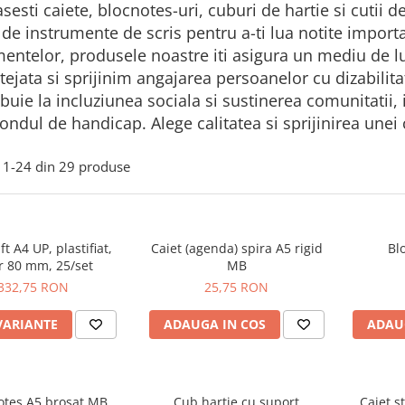
asesti caiete, blocnotes-uri, cuburi de hartie si cutii de
de instrumente de scris pentru a-ti lua notite importa
ntelor, produsele noastre iti asigura un mediu de lu
tejata si sprijinim angajarea persoanelor cu dizabilitat
ibuie la incluziunea sociala si sustinerea comunitatii
fondul de handicap. Alege calitatea si sprijinirea unei 
1-
24
din
29
produse
ft A4 UP, plastifiat,
Caiet (agenda) spira A5 rigid
Bl
r 80 mm, 25/set
MB
332,75 RON
25,75 RON
VARIANTE
ADAUGA IN COS
ADAU
otes A5 brosat MB
Cub hartie cu suport
Caiet s