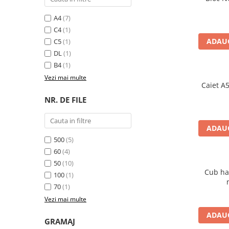
A4
(7)
C4
(1)
ADAUG
C5
(1)
DL
(1)
B4
(1)
Vezi mai multe
Caiet A5
NR. DE FILE
ADAUG
500
(5)
60
(4)
50
(10)
Cub ha
100
(1)
70
(1)
Vezi mai multe
ADAUG
GRAMAJ