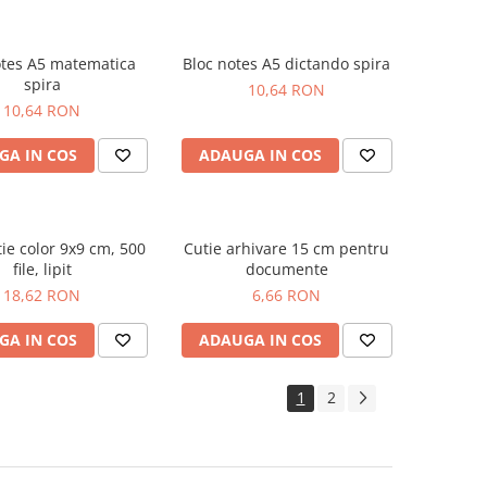
otes A5 matematica
Bloc notes A5 dictando spira
spira
10,64 RON
10,64 RON
GA IN COS
ADAUGA IN COS
ie color 9x9 cm, 500
Cutie arhivare 15 cm pentru
file, lipit
documente
18,62 RON
6,66 RON
GA IN COS
ADAUGA IN COS
1
2