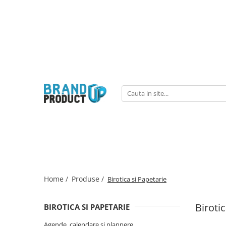
Produse
Agende, calendare si plannere
Birotica si Papetarie
Consumabile din hartie
Hartie copiator si imprimanta
Produse personalizate
Formulare tipizate
Saci menajeri
Home /
Produse /
Birotica si Papetarie
Biroti
BIROTICA SI PAPETARIE
Agende, calendare si plannere