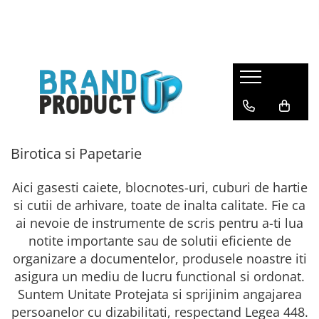
Produse
Agende, calendare si plannere
Birotica si Papetarie
Consumabile din hartie
Hartie copiator si imprimanta
Birotica si Papetarie
Produse personalizate
Aici gasesti caiete, blocnotes-uri, cuburi de hartie
Formulare tipizate
si cutii de arhivare, toate de inalta calitate. Fie ca
Saci menajeri
ai nevoie de instrumente de scris pentru a-ti lua
notite importante sau de solutii eficiente de
organizare a documentelor, produsele noastre iti
asigura un mediu de lucru functional si ordonat.
Suntem Unitate Protejata si sprijinim angajarea
persoanelor cu dizabilitati, respectand Legea 448.