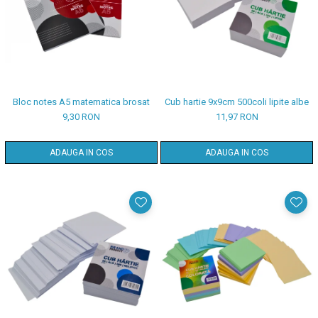
Bloc notes A5 matematica brosat
Cub hartie 9x9cm 500coli lipite albe
9,30 RON
11,97 RON
ADAUGA IN COS
ADAUGA IN COS