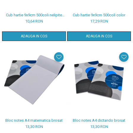
Cub hartie 9x9cm 500coli nelipite
Cub hartie 9x9cm 500coli color
albe
10,64 RON
17,29 RON
ADAUGA IN COS
ADAUGA IN COS
Bloc notes A4 matematica brosat
Bloc notes A4 dictando brosat
13,30 RON
13,30 RON