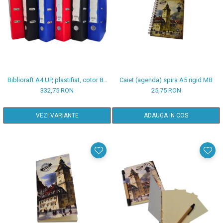
Biblioraft A4 UP, plastifiat, cotor 80
Caiet (agenda) spira A5 rigid MB
mm, 25/set
332,75 RON
25,75 RON
VEZI VARIANTE
ADAUGA IN COS