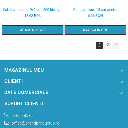
Cub hartie color 9x9 cm, 500 file, lipit
Cutie arhivare 15 cm pentru
documente
18,62 RON
6,66 RON
ADAUGA IN COS
ADAUGA IN COS
1
2
MAGAZINUL MEU
CLIENTI
DATE COMERCIALE
SUPORT CLIENTI
0760 785 661
office@brandproductup.ro